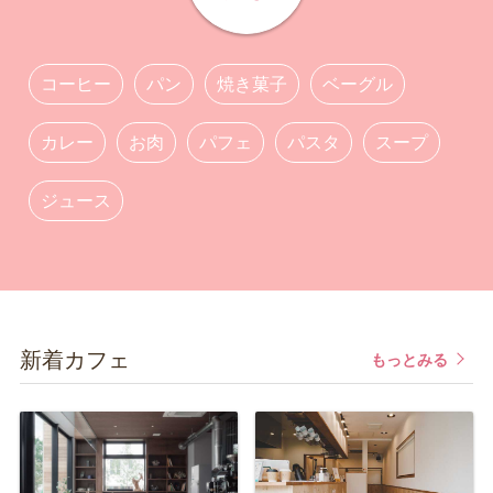
コーヒー
パン
焼き菓子
ベーグル
カレー
お肉
パフェ
パスタ
スープ
ジュース
新着カフェ
もっとみる