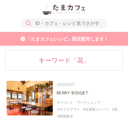
「たまカフェレシピ」限定配布します！
キーワード「花」
2020/05/07
BERRY BOUQET
イベント・ワークショップ
テイクアウト
自家製スイーツ
花
雑貨販売