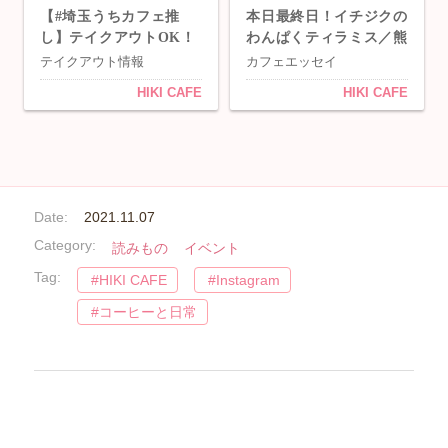
【#埼玉うちカフェ推
本日最終日！イチジクの
し】テイクアウトOK！
わんぱくティラミス／熊
なすてきカフェ（熊谷
谷・柿沼「HIKI CAF
テイクアウト情報
カフェエッセイ
編）
E」
HIKI CAFE
HIKI CAFE
Date:
2021.11.07
Category:
読みもの
イベント
Tag:
HIKI CAFE
Instagram
コーヒーと日常