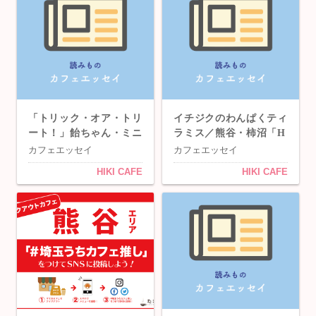
「トリック・オア・トリ
イチジクのわんぱくティ
ート！」飴ちゃん・ミニ
ラミス／熊谷・柿沼「H
スコーンプレゼント／熊
IKI CAFE」
カフェエッセイ
カフェエッセイ
谷・柿沼「HIKI CAF
HIKI CAFE
HIKI CAFE
E」