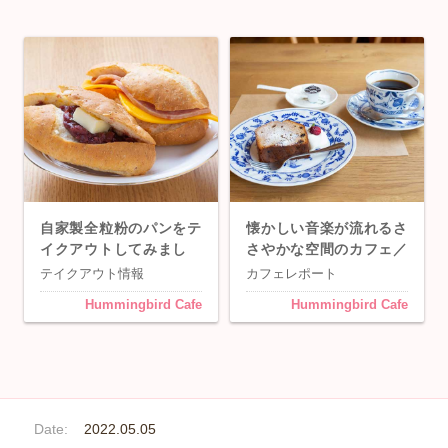
自家製全粒粉のパンをテ
懐かしい音楽が流れるさ
イクアウトしてみまし
さやかな空間のカフェ／
た！／大宮・日進「Hu
大宮・日進「Humming
テイクアウト情報
カフェレポート
mmingbird Cafe」
bird Cafe」
Hummingbird Cafe
Hummingbird Cafe
Date:
2022.05.05