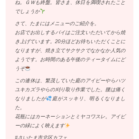
ね。ＧＷも終盤。皆さま、休日を満喫されたこと
でしょうか
さて、たまにはメニューのご紹介を。
お店でお出しするパイはご注文いただいてから焼
き上げています。20分ほどお待ちいただくことに
なりますが、焼き立てサクサクでなかなか人気の
ようです。お時間のある午後のティータイムにど
うぞ
この連休は、繁茂していた庭のアイビーやらハツ
ユキカズラやらの刈り取り作業でした。腰は痛く
なりましたが
庭がスッキリ、明るくなりまし
た。
花瓶にはカーネーションとミヤコワスレ。アイビ
ーの緑によく映えます
#さいたま市北区カフェ