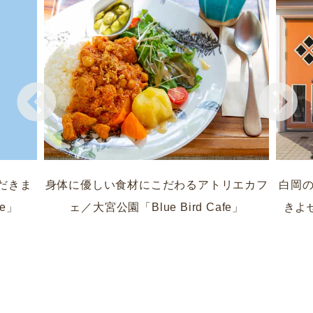
だきま
身体に優しい食材にこだわるアトリエカフ
白岡の
fe」
ェ／大宮公園「Blue Bird Cafe」
きよせ