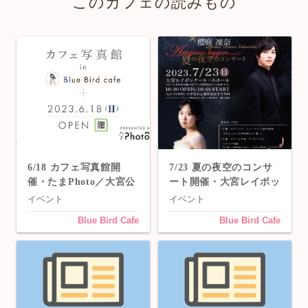
このカフェの読みもの
6/18 カフェ写真館開
7/23 夏の夜空のコンサ
催・たまPhoto／大宮公
ート開催・大宮レイボッ
園「Blue Bird Cafe」
クホール／大宮公園「Bl
イベント
イベント
ue Bird Cafe」
Blue Bird Cafe
Blue Bird Cafe