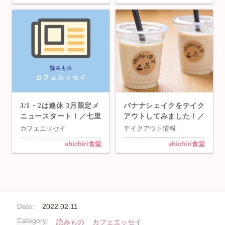
3/1・2は連休 3月限定メ
バナナシェイクをテイク
ニュースタート！／七里
アウトしてみました！／
「shichiri食堂」
七里「shichiri食堂」
カフェエッセイ
テイクアウト情報
shichiri食堂
shichiri食堂
Date:
2022.02.11
Category:
読みもの
カフェエッセイ