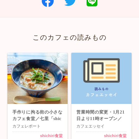
このカフェの読みもの
手作りに拘る街の小さな
営業時間の変更・1月21
カフェ食堂／七里「shic
日より11時オープン／
hiri食堂」
七里「shichiri食堂」
カフェレポート
カフェエッセイ
shichiri食堂
shichiri食堂