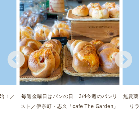
開始！／
毎週金曜日はパンの日！3/4今週のパンリ
無農薬
」
スト／伊奈町・志久「cafe The Garden」
りラ