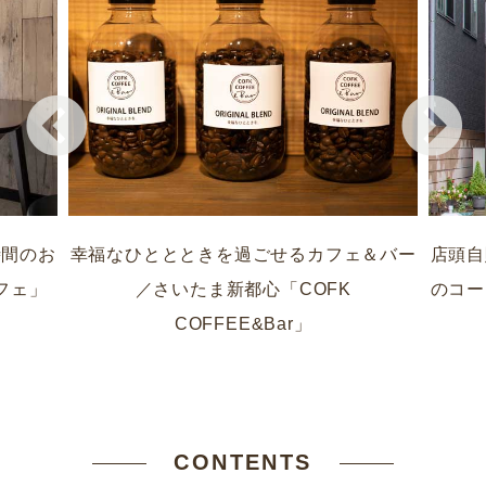
時間のお
幸福なひととときを過ごせるカフェ＆バー
店頭自
フェ」
／さいたま新都心「COFK
のコー
COFFEE&Bar」
CONTENTS