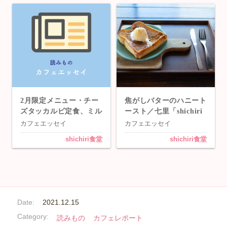
2月限定メニュー・チー
焦がしバターのハニート
ズタッカルビ定食、ミル
ースト／七里「shichiri
クリゾット海老フライ定
食堂」
カフェエッセイ
カフェエッセイ
食／七里「shichiri食
shichiri食堂
shichiri食堂
堂」
Date:
2021.12.15
Category:
読みもの
カフェレポート