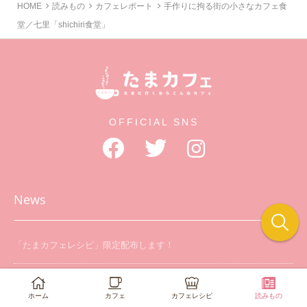
HOME
読みもの
カフェレポート
手作りに拘る街の小さなカフェ食
堂／七里「shichiri食堂」
OFFICIAL SNS
News
「たまカフェレシピ」限定配布します！
ホームページをリニューアルしました
カフェ
読みもの
カフェレシピ
ホーム
カフェオーナー直伝「カフェレシピ」鋭意制作中！