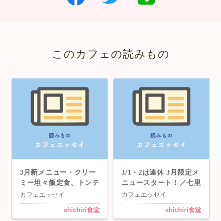
このカフェの読みもの
3月新メニュー・クリー
3/1・2は連休 3月限定メ
ミー坦々飯定食、トンテ
ニュースタート！／七里
キ定食／七里「shichiri
「shichiri食堂」
カフェエッセイ
カフェエッセイ
食堂」
shichiri食堂
shichiri食堂