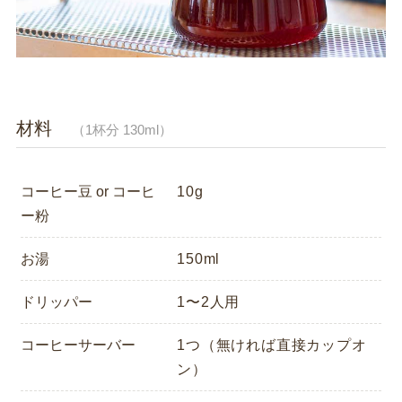
材料
（1杯分 130ml）
コーヒー豆 or コーヒ
10g
ー粉
お湯
150ml
ドリッパー
1〜2人用
コーヒーサーバー
1つ（無ければ直接カップオ
ン）